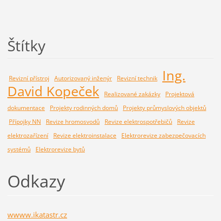
Štítky
Ing.
Revizní přístroj
Autorizovaný inženýr
Revizní technik
David Kopeček
Realizované zakázky
Projektová
dokumentace
Projekty rodinných domů
Projekty průmyslových objektů
Přípojky NN
Revize hromosvodů
Revize elektrospotřebičů
Revize
elektrozařízení
Revize elektroinstalace
Elektrorevize zabezpečovacích
systémů
Elektrorevize bytů
Odkazy
wwww.ikatastr.cz