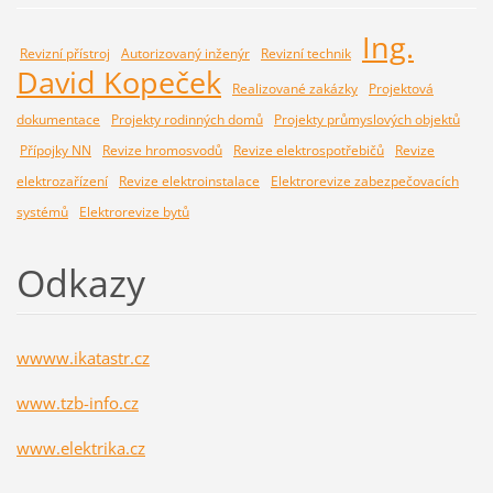
Ing.
Revizní přístroj
Autorizovaný inženýr
Revizní technik
David Kopeček
Realizované zakázky
Projektová
dokumentace
Projekty rodinných domů
Projekty průmyslových objektů
Přípojky NN
Revize hromosvodů
Revize elektrospotřebičů
Revize
elektrozařízení
Revize elektroinstalace
Elektrorevize zabezpečovacích
systémů
Elektrorevize bytů
Odkazy
wwww.ikatastr.cz
www.tzb-info.cz
www.elektrika.cz