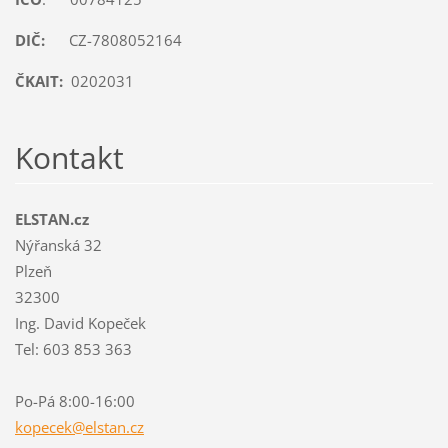
DIČ:
CZ-7808052164
ČKAIT:
0202031
Kontakt
ELSTAN.cz
Nýřanská 32
Plzeň
32300
Ing. David Kopeček
Tel: 603 853 363
Po-Pá 8:00-16:00
kopecek@
elstan.c
z