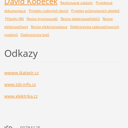
David Kopeček
Realizované zakázky
Projektová
dokumentace
Projekty rodinných domů
Projekty průmyslových objektů
Přípojky NN
Revize hromosvodů
Revize elektrospotřebičů
Revize
elektrozařízení
Revize elektroinstalace
Elektrorevize zabezpečovacích
systémů
Elektrorevize bytů
Odkazy
wwww.ikatastr.cz
www.tzb-info.cz
www.elektrika.cz
IČO
: 00784125