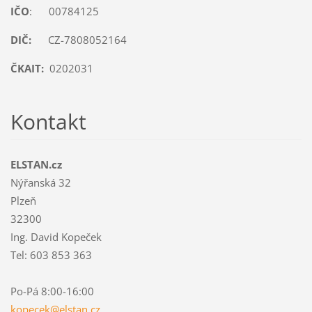
IČO
: 00784125
DIČ:
CZ-7808052164
ČKAIT:
0202031
Kontakt
ELSTAN.cz
Nýřanská 32
Plzeň
32300
Ing. David Kopeček
Tel: 603 853 363
Po-Pá 8:00-16:00
kopecek@
elstan.c
z