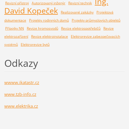
Ing.
Revizní přístroj
Autorizovaný inženýr
Revizní technik
David Kopeček
Realizované zakázky
Projektová
dokumentace
Projekty rodinných domů
Projekty průmyslových objektů
Přípojky NN
Revize hromosvodů
Revize elektrospotřebičů
Revize
elektrozařízení
Revize elektroinstalace
Elektrorevize zabezpečovacích
systémů
Elektrorevize bytů
Odkazy
wwww.ikatastr.cz
www.tzb-info.cz
www.elektrika.cz