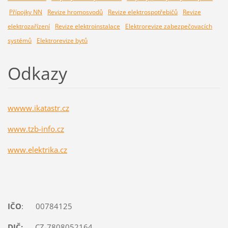
Přípojky NN
Revize hromosvodů
Revize elektrospotřebičů
Revize
elektrozařízení
Revize elektroinstalace
Elektrorevize zabezpečovacích
systémů
Elektrorevize bytů
Odkazy
wwww.ikatastr.cz
www.tzb-info.cz
www.elektrika.cz
IČO
: 00784125
DIČ:
CZ-7808052164