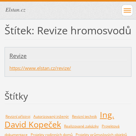
Elstan.cz
Štítek: Revize hromosvodů
Revize
https://www.elstan.cz/revize/
Štítky
Ing.
Revizní přístroj
Autorizovaný inženýr
Revizní technik
David Kopeček
Realizované zakázky
Projektová
dokumentace
Projekty rodinných domů
Projekty průmyslových objektů