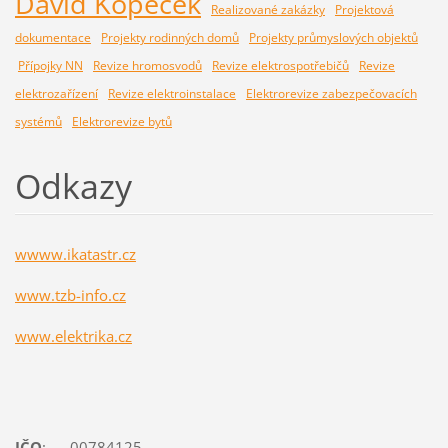
David Kopeček
Realizované zakázky
Projektová
dokumentace
Projekty rodinných domů
Projekty průmyslových objektů
Přípojky NN
Revize hromosvodů
Revize elektrospotřebičů
Revize
elektrozařízení
Revize elektroinstalace
Elektrorevize zabezpečovacích
systémů
Elektrorevize bytů
Odkazy
wwww.ikatastr.cz
www.tzb-info.cz
www.elektrika.cz
IČO
: 00784125