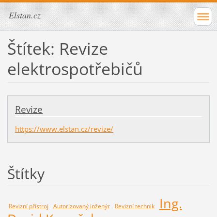
Elstan.cz
Štítek: Revize
elektrospotřebičů
Revize
https://www.elstan.cz/revize/
Štítky
Ing.
Revizní přístroj
Autorizovaný inženýr
Revizní technik