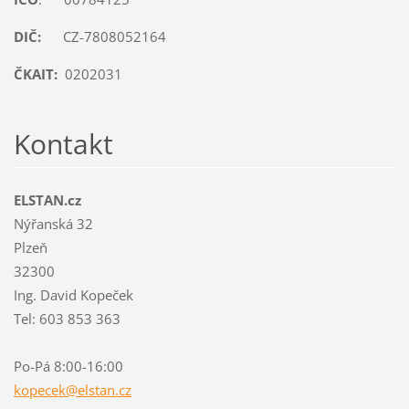
DIČ:
CZ-7808052164
ČKAIT:
0202031
Kontakt
ELSTAN.cz
Nýřanská 32
Plzeň
32300
Ing. David Kopeček
Tel: 603 853 363
Po-Pá 8:00-16:00
kopecek@
elstan.c
z