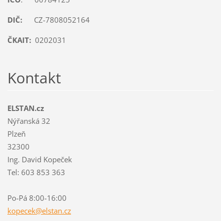
DIČ:
CZ-7808052164
ČKAIT:
0202031
Kontakt
ELSTAN.cz
Nýřanská 32
Plzeň
32300
Ing. David Kopeček
Tel: 603 853 363
Po-Pá 8:00-16:00
kopecek@
elstan.c
z