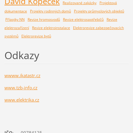
David Kopeček
Realizované zakázky
Projektová
dokumentace
Projekty rodinných domů
Projekty průmyslových objektů
Přípojky NN
Revize hromosvodů
Revize elektrospotřebičů
Revize
elektrozařízení
Revize elektroinstalace
Elektrorevize zabezpečovacích
systémů
Elektrorevize bytů
Odkazy
wwww.ikatastr.cz
www.tzb-info.cz
www.elektrika.cz
IČO
: 00784125