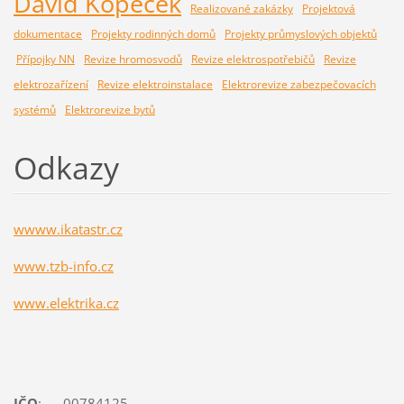
David Kopeček
Realizované zakázky
Projektová
dokumentace
Projekty rodinných domů
Projekty průmyslových objektů
Přípojky NN
Revize hromosvodů
Revize elektrospotřebičů
Revize
elektrozařízení
Revize elektroinstalace
Elektrorevize zabezpečovacích
systémů
Elektrorevize bytů
Odkazy
wwww.ikatastr.cz
www.tzb-info.cz
www.elektrika.cz
IČO
: 00784125