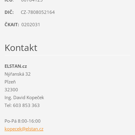
DIČ:
CZ-7808052164
ČKAIT:
0202031
Kontakt
ELSTAN.cz
Nýřanská 32
Plzeň
32300
Ing. David Kopeček
Tel: 603 853 363
Po-Pá 8:00-16:00
kopecek@
elstan.c
z