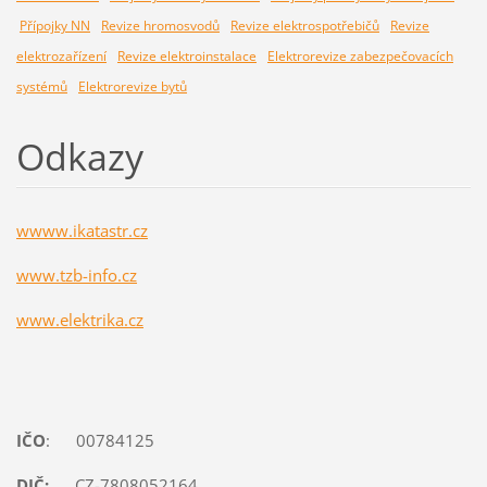
Přípojky NN
Revize hromosvodů
Revize elektrospotřebičů
Revize
elektrozařízení
Revize elektroinstalace
Elektrorevize zabezpečovacích
systémů
Elektrorevize bytů
Odkazy
wwww.ikatastr.cz
www.tzb-info.cz
www.elektrika.cz
IČO
: 00784125
DIČ:
CZ-7808052164