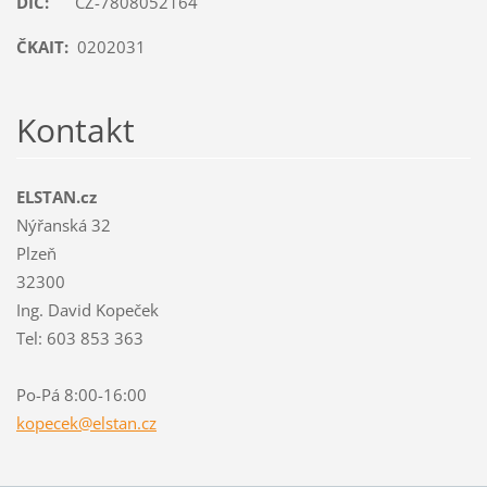
DIČ:
CZ-7808052164
ČKAIT:
0202031
Kontakt
ELSTAN.cz
Nýřanská 32
Plzeň
32300
Ing. David Kopeček
Tel: 603 853 363
Po-Pá 8:00-16:00
kopecek@
elstan.c
z