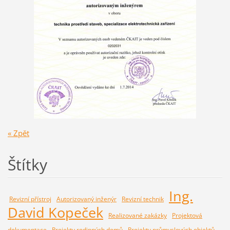
« Zpět
Štítky
Ing.
Revizní přístroj
Autorizovaný inženýr
Revizní technik
David Kopeček
Realizované zakázky
Projektová
dokumentace
Projekty rodinných domů
Projekty průmyslových objektů