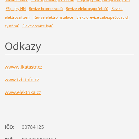
Přípojky NN
Revize hromosvodů
Revize elektrospotřebičů
Revize
elektrozařízení
Revize elektroinstalace
Elektrorevize zabezpečovacích
systémů
Elektrorevize bytů
Odkazy
wwww.ikatastr.cz
www.tzb-info.cz
www.elektrika.cz
IČO
: 00784125