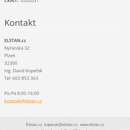
ČKAIT:
0202031
Kontakt
ELSTAN.cz
Nýřanská 32
Plzeň
32300
Ing. David Kopeček
Tel: 603 853 363
Po-Pá 8:00-16:00
kopecek@
elstan.c
z
Elstan.cz, kopecek@elstan.cz, www.elstan.cz