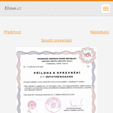
Elstan.cz
Předchozí
Následující
Spustit prezentaci