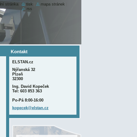
ní stránka
|
tisk
|
mapa stránek
|
rss
Kontakt
ELSTAN.cz
Nýřanská 32
Plzeň
32300
Ing. David Kopeček
Tel: 603 853 363
Po-Pá 8:00-16:00
kopecek@
elstan.c
z