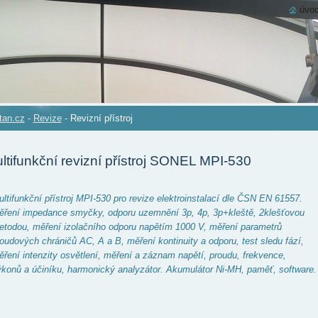
úvod
tan.cz
-
Revize
-
Revizní přístroj
ltifunkční revizní přístroj SONEL MPI-530
ltifunkční přístroj MPI-530 pro revize elektroinstalací dle ČSN EN 61557.
ěření impedance smyčky, odporu uzemnění 3p, 4p, 3p+kleště, 2klešťovou
todou, měření izolačního odporu napětím 1000 V, měření parametrů
oudových chráničů AC, A a B, měření kontinuity a odporu, test sledu fází,
ření intenzity osvětlení, měření a záznam napětí, proudu, frekvence,
konů a účiníku, harmonický analyzátor. Akumulátor Ni-MH, paměť, software.