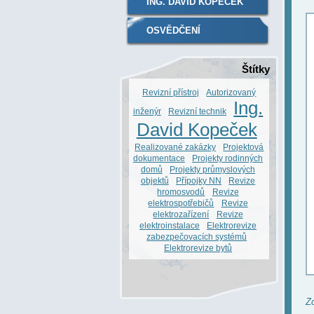
ING. DAVID KOPEČEK
OSVĚDČENÍ
Štítky
Revizní přístroj
Autorizovaný
Ing.
inženýr
Revizní technik
David Kopeček
Realizované zakázky
Projektová
dokumentace
Projekty rodinných
domů
Projekty průmyslových
objektů
Přípojky NN
Revize
hromosvodů
Revize
elektrospotřebičů
Revize
elektrozařízení
Revize
elektroinstalace
Elektrorevize
zabezpečovacích systémů
Elektrorevize bytů
Zd