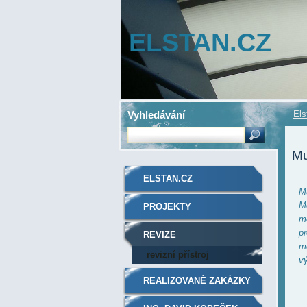
ELSTAN.CZ
Vyhledávání
Els
Mu
ELSTAN.CZ
Mu
M
PROJEKTY
me
pr
REVIZE
mě
revizní přístroj
vý
REALIZOVANÉ ZAKÁZKY