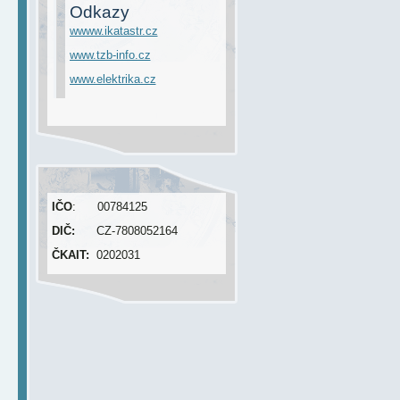
Odkazy
wwww.ikatastr.cz
www.tzb-info.cz
www.elektrika.cz
IČO
: 00784125
DIČ:
CZ-7808052164
ČKAIT:
0202031